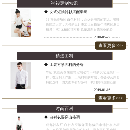
衬衫定制知识
女式短袖衬衫搭配集锦
01 首先登场的 白色衬衫 ，永远是潮流的宠儿。荷叶
边简洁大方，无领的设计更加让女孩做个清爽的夏日
精灵！ 02 无袖的花衬衫 也是清新女孩装备的必
2010-05-22
查看更多>>>
精选面料
工装衬衫面料的分析
导读:就跟美泰来服饰定制公司一样的其它服装厂一
样，在定制工作服，工装衬衫的时候，都会涉及到面
料的选择，因为面料有好多种，我们要根据自己的需
要来进行选择，美泰来衬衫专业定制各种不同款式的
2019-01-16
衬衫,现在就来对常见工装衬衫的面料进行简单分析
一下。 美泰
查看更多>>>
时尚百科
白衬衣要穿出格调
成都衬衣厂 白衬衣应该像香包似的永远挂在衣橱
中，在你不知道穿什么的时候，套上它总不会错！