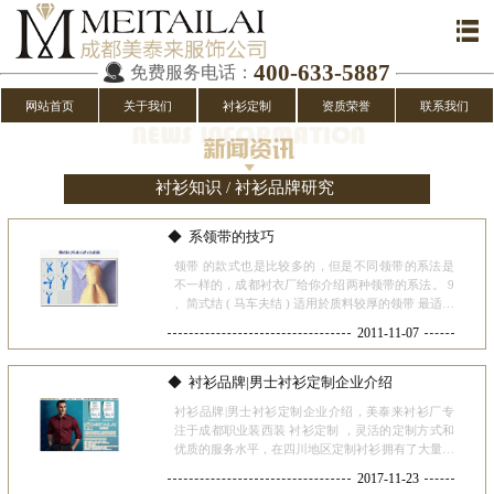
400-633-5887
免费服务电话：
网站首页
关于我们
衬衫定制
资质荣誉
联系我们
衬衫知识 / 衬衫品牌研究
系领带的技巧
领带 的款式也是比较多的，但是不同领带的系法是
不一样的，成都衬衣厂给你介绍两种领带的系法。 9
、简式结 ( 马车夫结 ) 适用於质料较厚的领带 最适合
打在标准式及扣式领口之衬衫 将其宽边以 180 度由
2011-11-07
上往下翻转 并将折叠处隐藏於後方 待完成後可再调
整其领
衬衫品牌|男士衬衫定制企业介绍
衬衫品牌|男士衬衫定制企业介绍，美泰来衬衫厂专
注于成都职业装西装 衬衫定制 ，灵活的定制方式和
优质的服务水平，在四川地区定制衬衫拥有了大量企
业团体客户，在此整理了以往中国定制衬衫的知名品
2017-11-23
牌，供选择品牌衬衣定制参考。 1 开开 (中国名牌,中