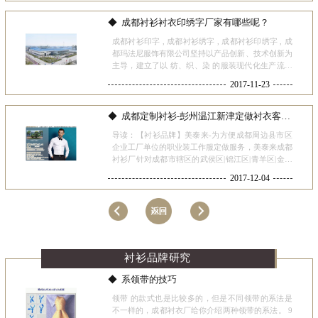
国驰名商
成都衬衫衬衣印绣字厂家有哪些呢？
成都衬衫印字 , 成都衬衫绣字 , 成都衬衫印绣字 , 成
都玛法尼服饰有限公司坚持以产品创新、技术创新为
主导，建立了以 纺、织、染 的服装现代化生产流水
线，以先进的 产品创新和技术创新 等领先水平，先
2017-11-23
后步入了国际先进行列。 玛法尼服饰将中西方服饰
文化完
成都定制衬衫-彭州温江新津定做衬衣客户福利来了！
导读：【衬衫品牌】美泰来-为方便成都周边县市区
企业工厂单位的职业装工作服定做服务，美泰来成都
衬衫厂针对成都市辖区的武侯区|锦江区|青羊区|金牛
区|成华区|龙泉驿区|温江区新都区|青白江区|双流区|郫
2017-12-04
都区|蒲江县|大邑县|金堂县|新津县|都江堰市|彭州市|
邛
衬衫品牌研究
系领带的技巧
领带 的款式也是比较多的，但是不同领带的系法是
不一样的，成都衬衣厂给你介绍两种领带的系法。 9