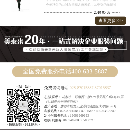
今年秋冬的白衬衣呈现古典风貌，以夸张的羊腿袖和
耸肩为最醒目标识。在Yves Saint Laurent的秀场就能
2010-05-09
看见，高腰裹裙与古典风格的白衬衣组合，优雅世故
的巴黎女人
查看更多>>>
全国免费服务电话400-633-5887
免费咨询电话
028-87015887
87015837
总部/展厅
： 成都市二环路西一段179号天祥广场4栋19层
（仁和春天光华店对面）
生产基地
：成都市蛟龙工业港双流园区大洋路136号
客服热线
：
028-87015887
87015837
400-633-5887
24小时服务电话
：
13086669683
在线QQ服务
:
865748700
565088710