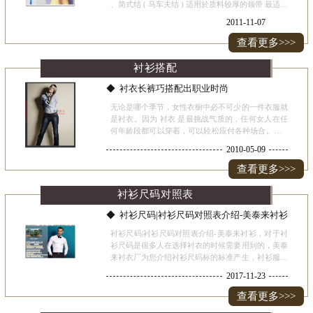
、简式结 ( 马车夫结 ) 适用於质料较厚的领带 最适合
打在标准式及扣式领口之衬衫 将其宽边以 180 度由
2011-11-07
上往下翻转 并将折叠处隐藏於後方 待完成後可再调
整其领
查看更多>>>
衬衫搭配
衬衣长裤巧搭配出职业时尚
无论是哪个季节，女性衣橱中必不可少的一件衣服就
是衬衣。因为 衬衣 是最挑战气质的，任何女人在任
何年龄段都可以穿着，可以轻松应付各种场合。MM
们要善于用这件看似简单的时尚衬衣，衬衣出属于你
2010-05-09
的美丽。 造型特别复古牛仔 衬衣 裁剪和设计风格,采
用浅浅的
查看更多>>>
衬衫尺码对照表
衬衫尺码|衬衫尺码对照表介绍-美泰来衬衫
衬衫尺码|衬衫尺码对照表介绍-美泰来衬衫，对于衬
衫尺码是很多人在选择衬衣的时候需要用到的，美泰
来衬衣厂为您介绍衬衫尺码标的标准产生，衬衫服装
系列大都采用国家5.4标准号型（本店衬衫均为这种
2017-11-23
标准，选取衬衫时建议按平时所穿衬衫尺码为准），
具体表示为
查看更多>>>