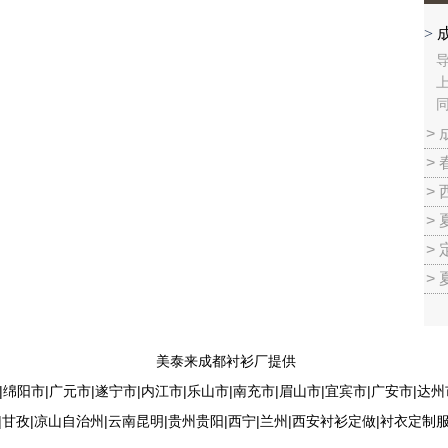
>
>
>
>
>
>
>
美泰来成都衬衫厂提供
|绵阳市|广元市|遂宁市|内江市|乐山市|南充市|眉山市|宜宾市|广安市|达州
|甘孜|凉山自治州|云南昆明|贵州贵阳|西宁|兰州|西安衬衫定做|衬衣定制