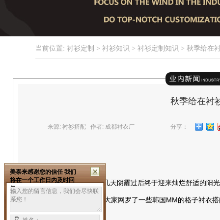
当前位置:
衬衫定制
>
衬衫知识
>
衬衫定制知识
> 秋季给在
秋季给在衬
来源: 衬衫搭配 作者: 成都衬衣厂
分享：
美泰来感谢您的信任 我们
将在一个工作日内及时回
秋天到了，天气骤然变冷，几天阴霾过后终于迎来灿烂舒适的阳光
复。
旧没有OUT！爱美网小编为大家网罗了一些韩国MM的格子衬衣
在秋天做格子装达人！