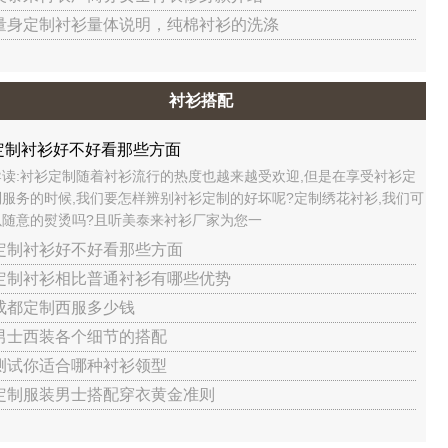
 量身定制衬衫量体说明，纯棉衬衫的洗涤
衬衫搭配
定制衬衫好不好看那些方面
导读:衬衫定制随着衬衫流行的热度也越来越受欢迎,但是在享受衬衫定
制服务的时候,我们要怎样辨别衬衫定制的好坏呢?定制绣花衬衫,我们可
以随意的熨烫吗?且听美泰来衬衫厂家为您一
 定制衬衫好不好看那些方面
 定制衬衫相比普通衬衫有哪些优势
 成都定制西服多少钱
 男士西装各个细节的搭配
 测试你适合哪种衬衫领型
 定制服装男士搭配穿衣黄金准则