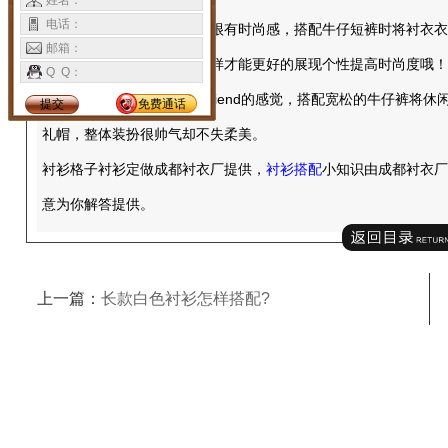
姓名：
电话：
蓝色和白色构造的
格子衬衣
很有时尚感，搭配牛仔短裤时将衬衣衣
邮箱：
长筒袜随意堆叠在鞋口，这样才能更好的展现个性提高时尚度哦！
Q Q：
墨绿色的格子衬衣有些boyfriend的感觉，搭配宽松的牛仔裤
提交
免费通话
礼帽，整体装扮很帅气却不失柔美。
衬衫格子衬衫定做成都衬衣厂提供，
衬衫搭配
小知识由成都衬衣厂
意为你解答提供。
上一篇：
长款白色衬衫怎样搭配?