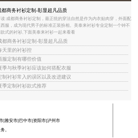
成都商务衬衫定制-彰显超凡品质
导读:成都商务衬衫定制，最正统的穿法自然是作为内衣贴肉穿，外面配
上西服，成为现代男子的标准正装扮相。美泰来衬衫专业定制一个钟不
同款式的衬衫,下面美泰来衬衫一起来看看
 成都商务衬衫定制-彰显超凡品质
 春天里的衬衫控
 西服定制有哪些价值
 夏季与秋季衬衫应该如何搭配衣服
 定制衬衫常入的误区以及改进建议
 夏季定制衬衫款式推荐
市|雅安市|巴中市|资阳市|泸州市
服务。