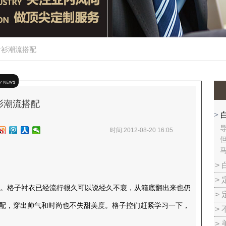
衬衫潮流搭配
衫潮流搭配
>
时间:2012-08-20 16:05
>
>
。格子衬衣已经流行很久可以说经久不衰，从箱底翻出来也仍
>
搭配，穿出帅气和时尚也不失甜美度。格子控们赶紧学习一下，
>
>