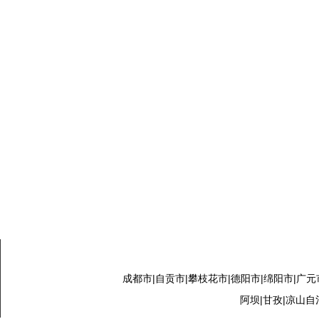
成都市|自贡市|攀枝花市|德阳市|绵阳市|广元
阿坝|甘孜|凉山自