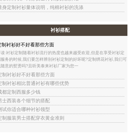
 量身定制衬衫量体说明，纯棉衬衫的洗涤
衬衫搭配
定制衬衫好不好看那些方面
导读:衬衫定制随着衬衫流行的热度也越来越受欢迎,但是在享受衬衫定
制服务的时候,我们要怎样辨别衬衫定制的好坏呢?定制绣花衬衫,我们可
以随意的熨烫吗?且听美泰来衬衫厂家为您一
 定制衬衫好不好看那些方面
 定制衬衫相比普通衬衫有哪些优势
 成都定制西服多少钱
 男士西装各个细节的搭配
 测试你适合哪种衬衫领型
 定制服装男士搭配穿衣黄金准则