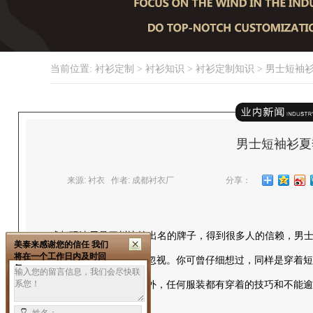
当前位置:
衬衫定制
>
衬衫知识
>
衬衫定制知识
> 男士短袖
男士短袖衫夏
来源: 衬衣 作者: 成都衬衣厂
分享：
成都玛法尼是四川比较出名的牌子，得到很多人的信赖，男
美泰来感谢您的信任 我们
将在一个工作日内及时回
饰，因为常见所以最容易被忽视。你可曾仔细想过，同样是穿着
复。
呢？其实，除了自身的条件外，任何服装都有穿着的技巧和不能逾
质增光添色不少。