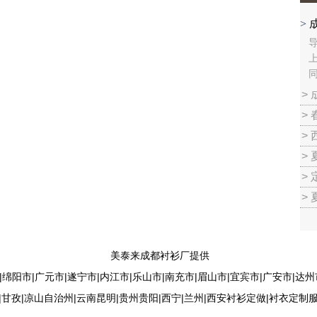
>
>
>
>
>
>
>
美泰来成都衬衫厂提供
|绵阳市|广元市|遂宁市|内江市|乐山市|南充市|眉山市|宜宾市|广安市|达州
|甘孜|凉山自治州|云南昆明|贵州贵阳|西宁|兰州|西安衬衫定做|衬衣定制