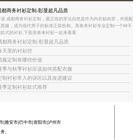
成都商务衬衫定制-彰显超凡品质
导读:成都商务衬衫定制，最正统的穿法自然是作为内衣贴肉穿，外面配
上西服，成为现代男子的标准正装扮相。美泰来衬衫专业定制一个钟不
同款式的衬衫,下面美泰来衬衫一起来看看
 成都商务衬衫定制-彰显超凡品质
 春天里的衬衫控
 西服定制有哪些价值
 夏季与秋季衬衫应该如何搭配衣服
 定制衬衫常入的误区以及改进建议
 夏季定制衬衫款式推荐
市|雅安市|巴中市|资阳市|泸州市
服务。