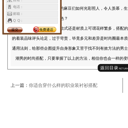
姓名：
电话：
T
成都衬衣厂
无论
台上的麻豆们如何光彩照人，令人羡慕，生
邮箱：
穿着的短袖衫穿出自己的特色？
Q Q：
短袖衫无论是在颜色、款式还是材质上可谓花样繁多，搭配的
提交
免费通话
的着装品味评头论足，过于苛责，毕竟多元和差异是时尚圈最本质
通用法则，给那些企图提升自身形象又苦于找不到有效方法的男士
潮男的时尚搭配，只要掌握了以上的方法，相信你也会一样的变
上一篇：
你适合穿什么样的职业装衬衫搭配