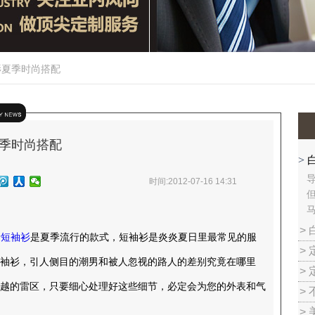
衫夏季时尚搭配
季时尚搭配
>
时间:2012-07-16 14:31
>
士
短袖衫
是夏季流行的款式，短袖衫是炎炎夏日里最常见的服
>
短袖衫，引人侧目的潮男和被人忽视的路人的差别究竟在哪里
>
越的雷区，只要细心处理好这些细节，必定会为您的外表和气
>
>